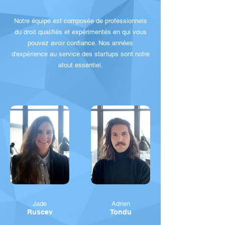
Notre équipe est composée de professionnels
du droit qualifiés et expérimentés en qui vous
pouvez avoir confiance. Nos années
d'expérience au service des startups sont notre
atout essentiel.
Jade
Adrien
Ruscev
Tondu