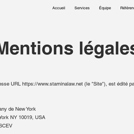
Accueil
Services
Équipe
Référen
entions légale
dresse URL
https://www.staminalaw.net
(le "Site"), est édité p
pany de New York
 York NY 10019, USA
USCEV