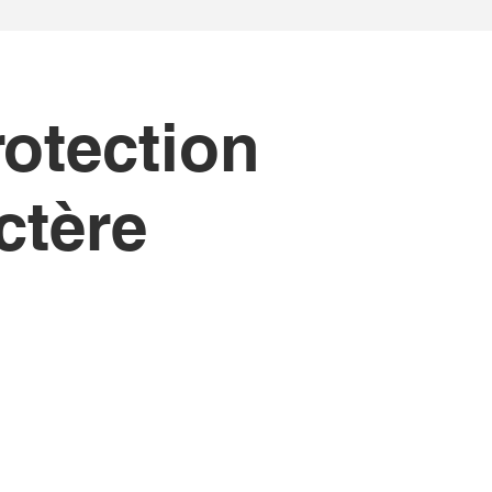
rotection
ctère